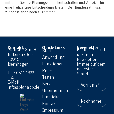
mit dem Gesetz Planungssicherheit schaffen und Anreize für
eine frühzeitige Entscheidung bieten. Der Bundesrat muss
zunächst aber noch zustimmen.
Kontakt
Quick-Links
Newsletter
PlanAPP GmbH
Bleiben Sie mit
Start
Imkerstraße 5
unserem
Anwendung
30916
Newsletter
Funktionen
Isernhagen
immer auf dem
neuesten
Preise
Tel.: 0511 1322-
Stand.
Testen
350
E-Mail:
Service
info@planapp.de
Unternehmen
Einblicke
Kontakt
Impressum