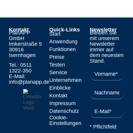
Kontakt
Quick-Links
Newsletter
PlanAPP
Bleiben Sie
Start
GmbH
mit unserem
Anwendung
Imkerstraße 5
Newsletter
Funktionen
30916
immer auf
Isernhagen
dem neuesten
Preise
Stand.
Testen
Tel.: 0511
1322-350
Service
E-Mail:
Unternehmen
info@planapp.de
Einblicke
Kontakt
Impressum
Datenschutz
Cookie-
Einstellungen
* Pflichtfeld