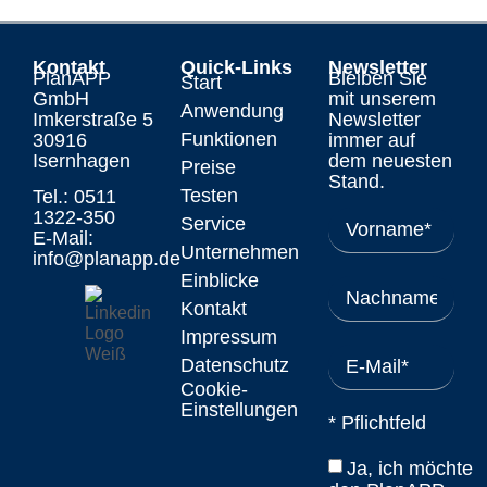
Kontakt
Quick-Links
Newsletter
PlanAPP
Bleiben Sie
Start
GmbH
mit unserem
Anwendung
Imkerstraße 5
Newsletter
Funktionen
30916
immer auf
Isernhagen
dem neuesten
Preise
Stand.
Testen
Tel.: 0511
1322-350
Service
E-Mail:
Unternehmen
info@planapp.de
Einblicke
Kontakt
Impressum
Datenschutz
Cookie-
Einstellungen
* Pflichtfeld
Ja, ich möchte