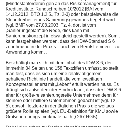
{Mindestanforderun-gen an das Risikomanagement} für
Kreditinstitute, Rundschreiben 10/2012 [BA] vom
14.12.2012, BTO 1.2.5., Tz. 2-3) oder beispielsweise die
Steuerfreiheit eines Sanierungsgewinnes begehrt wird
(vgl. BMF vom 27.03.2003, Tz. 4, dort ist vom
„Sanierungsplan“ die Rede, dies kann mit
Sanierungskonzept in etwa gleichgestellt werden). Somit
kann festgehalten werden, dass der IDW-Standard S 6
zunehmend in der Praxis – auch von Berufsfremden – zur
Anwendung kommt .
Beschäftigt man sich mit dem Inhalt des IDW S 6, der
immerhin 34 Seiten und 158 Textziffern umfasst, so stellt
man fest, dass es sich um eine relativ allgemein
gehaltene Richtlinie handelt, die vom jeweiligen
Konzeptersteller erst mit „Leben“ erfüllt werden muss. Es
drängt sich außerdem der Eindruck auf, dass der IDW S 6
eher für größe-re sanierungsreife Unternehmen denn für
kleinere oder mittlere Unternehmen gedacht ist (vgl. Tz.
5), obwohl letzte-re in der täglichen Praxis die weitaus
größere Rolle spielen (vgl. EU-Definition für KMU sowie
Größenordnungs-merkmale nach § 267 HGB).