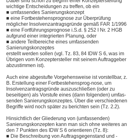
Dabei sind schon zu Beginn einer Konzepterstellung
wichtige Entscheidungen zu treffen, ob ein
■ umfassendes Sanierungskonzept
■ eine Fortbestehensprognose zur Überprüfung
möglicher Insolvenzantragsgründe gemäß FAR 1/1996
■ eine Fortführungsprognose i.S.d. § 252 I Nr. 2 HGB
aufgrund einer integrierten Planung, oder
■ andere Teilbereiche eines umfassenden
Sanierungskonzeptes
erstellt werden sollen (vgl. Tz. 83, 84 IDW S 6, was im
Übrigen vom Konzeptersteller mit seinem Auftraggeber
abzustimmen ist).
Auch eine abgestufte Vorgehensweise ist vorstellbar, z.
B. Erstellung einer Fortbestehensprog-nose, um
Insolvenzantragsgründe auszuschließen (oder zu
beseitigen) als Vorstufe eines (dann folgenden) umfas-
senden Sanierungskonzeptes. Über die verschiedenen
Begriffe wird noch später zu berichten sein (Tz. 2.2).
Hinsichtlich der Gliederung von (umfassenden)
Sanierungskonzepten kann man sich ohne weiteres an
den 7 Punkten des IDW S 6 orientieren (Tz. 8):
■ Die Beschreibung von Auftragsgegenstand und -