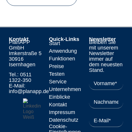
Kontakt
Quick-Links
Newsletter
PlanAPP
Bleiben Sie
Start
GmbH
mit unserem
Anwendung
Imkerstraße 5
Newsletter
Funktionen
30916
immer auf
Isernhagen
dem neuesten
Preise
Stand.
Testen
Tel.: 0511
1322-350
Service
E-Mail:
Unternehmen
info@planapp.de
Einblicke
Kontakt
Impressum
Datenschutz
Cookie-