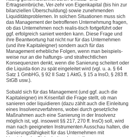
Ertragseinbrüche, Ver-zehr von Eigenkapital (bis hin zur
bilanziellen Überschuldung) sowie zunehmenden
Liquiditätsproblemen. In solchen Situationen muss sich
das Management der betroffenen Unternehmung fragen,
ob das Unternehmen noch realis-tisch fortgeführt oder
ggf. erfolgreich saniert werden kann. Diese Frage und
ihre Beantwortung hat nicht nur für das Unternehmen
(und ihre Kapitaleigner) sondern auch für das
Management erhebliche Folgen, wenn man beispiels-
weise nur an die haftungs- und strafrechtlichen
Konsequenzen denkt, wenn die Sanierung scheitert oder
die Liquida-tion zu spät eingeleitet wird (vgl. u. a. § 64
Satz 1 GmbHG, § 92 II Satz 1 AktG, § 15 a InsO, § 283 ff.
StGB usw.).
Sobald sich für das Management (und ggf. auch die
Kapitaleigner) im Krisenfall die Frage stellt, ob man
sanieren oder liquidieren (dazu zählt auch die Einleitung
eines Insolvenzverfahrens, wobei durch gesetzliche
Maßnahmen auch eine Sanierung in der Insolvenz
möglich ist, vgl. insoweit §§ 217, 270 ff. InsO) soll, wird
man nach geeigneten Instrumenten Ausschau halten, die
Sanierungsfähigkeit für das Unternehmen mit