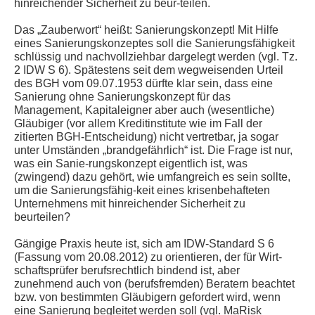
hinreichender Sicherheit zu beur-teilen.
Das „Zauberwort“ heißt: Sanierungskonzept! Mit Hilfe
eines Sanierungskonzeptes soll die Sanierungsfähigkeit
schlüssig und nachvollziehbar dargelegt werden (vgl. Tz.
2 IDW S 6). Spätestens seit dem wegweisenden Urteil
des BGH vom 09.07.1953 dürfte klar sein, dass eine
Sanierung ohne Sanierungskonzept für das
Management, Kapitaleigner aber auch (wesentliche)
Gläubiger (vor allem Kreditinstitute wie im Fall der
zitierten BGH-Entscheidung) nicht vertretbar, ja sogar
unter Umständen „brandgefährlich“ ist. Die Frage ist nur,
was ein Sanie-rungskonzept eigentlich ist, was
(zwingend) dazu gehört, wie umfangreich es sein sollte,
um die Sanierungsfähig-keit eines krisenbehafteten
Unternehmens mit hinreichender Sicherheit zu
beurteilen?
Gängige Praxis heute ist, sich am IDW-Standard S 6
(Fassung vom 20.08.2012) zu orientieren, der für Wirt-
schaftsprüfer berufsrechtlich bindend ist, aber
zunehmend auch von (berufsfremden) Beratern beachtet
bzw. von bestimmten Gläubigern gefordert wird, wenn
eine Sanierung begleitet werden soll (vgl. MaRisk