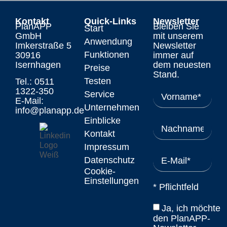
Kontakt
Quick-Links
Newsletter
PlanAPP
Bleiben Sie
Start
GmbH
mit unserem
Anwendung
Imkerstraße 5
Newsletter
Funktionen
30916
immer auf
Isernhagen
dem neuesten
Preise
Stand.
Testen
Tel.: 0511
1322-350
Service
E-Mail:
Unternehmen
info@planapp.de
Einblicke
Kontakt
Impressum
Datenschutz
Cookie-
Einstellungen
* Pflichtfeld
Ja, ich möchte
den PlanAPP-