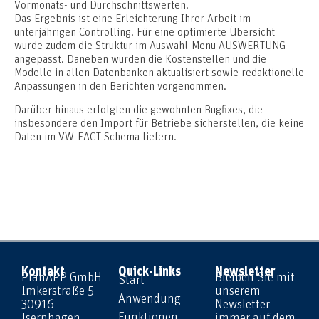
Vormonats- und Durchschnittswerten.
Das Ergebnis ist eine Erleichterung Ihrer Arbeit im
unterjährigen Controlling. Für eine optimierte Übersicht
wurde zudem die Struktur im Auswahl-Menu AUSWERTUNG
angepasst. Daneben wurden die Kostenstellen und die
Modelle in allen Datenbanken aktualisiert sowie redaktionelle
Anpassungen in den Berichten vorgenommen.
Darüber hinaus erfolgten die gewohnten Bugfixes, die
insbesondere den Import für Betriebe sicherstellen, die keine
Daten im VW-FACT-Schema liefern.
Kontakt
Quick-Links
Newsletter
PlanAPP GmbH
Bleiben Sie mit
Start
Imkerstraße 5
unserem
Anwendung
30916
Newsletter
Funktionen
Isernhagen
immer auf dem